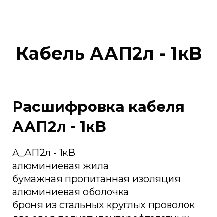
Кабель ААП2л - 1кВ
Расшифровка кабеля
ААП2л - 1кВ
А_АП2л - 1кВ
алюминиевая жила
бумажная пропитанная изоляция
алюминиевая оболочка
броня из стальных круглых проволок