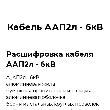
Кабель ААП2л - 6кВ
Расшифровка кабеля
ААП2л - 6кВ
А_АП2л - 6кВ
алюминиевая жила
бумажная пропитанная изоляция
алюминиевая оболочка
броня из стальных круглых проволок