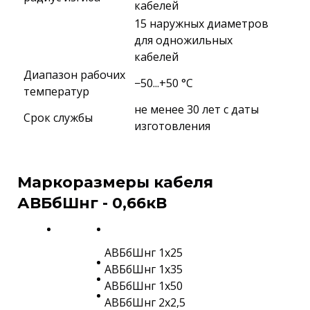
кабелей
15 наружных диаметров
для одножильных
кабелей
Диапазон рабочих
−50...+50 °C
температур
не менее 30 лет с даты
Срок службы
изготовления
Маркоразмеры кабеля
АВБбШнг - 0,66кВ
АВБбШнг 1х25
АВБбШнг 1х35
АВБбШнг 1х50
АВБбШнг 2х2,5