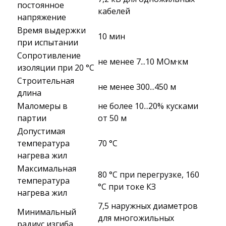
постоянное
кабелей
напряжение
Время выдержки
10 мин
при испытании
Сопротивление
не менее 7...10 МОм·км
изоляции при 20 °С
Строительная
не менее 300...450 м
длина
Маломеры в
не более 10...20% кусками
партии
от 50 м
Допустимая
температура
70 °C
нагрева жил
Максимальная
80 °C при перегрузке, 160
температура
°C при токе КЗ
нагрева жил
7,5 наружных диаметров
Минимальный
для многожильных
радиус изгиба