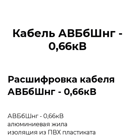
Кабель АВБбШнг -
0,66кВ
Расшифровка кабеля
АВБбШнг - 0,66кВ
АВБбШнг - 0,66кВ
алюминиевая жила
изоляция из ПВХ пластиката