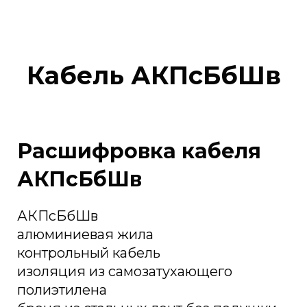
Кабель АКПсБбШв
Расшифровка кабеля
АКПсБбШв
АКПсБбШв
алюминиевая жила
контрольный кабель
изоляция из самозатухающего
полиэтилена