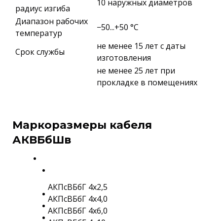
10 наружных диаметров
радиус изгиба
Диапазон рабочих
−50...+50 °C
температур
не менее 15 лет с даты
Срок службы
изготовления
не менее 25 лет при
прокладке в помещениях
Маркоразмеры кабеля
АКВБбШв
АКПсВБбГ 4х2,5
АКПсВБбГ 4х4,0
АКПсВБбГ 4х6,0