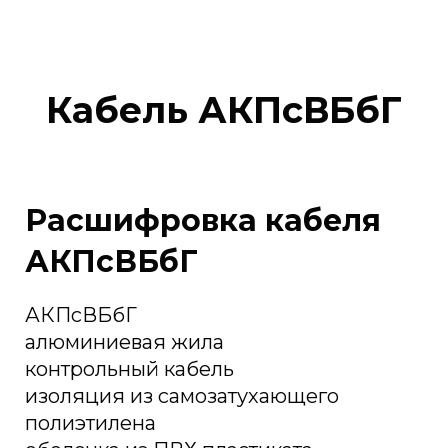
Кабель АКПсВБбГ
Расшифровка кабеля
АКПсВБбГ
АКПсВБбГ
алюминиевая жила
контрольный кабель
изоляция из самозатухающего
полиэтилена