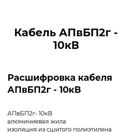
Кабель АПвБП2г -
10кВ
Расшифровка кабеля
АПвБП2г - 10кВ
АПвБП2г- 10кВ
алюминиевая жила
изоляция из сшитого полиэтилена