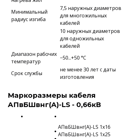
нагрева жил
7,5 наружных диаметров
Минимальный
для многожильных
радиус изгиба
кабелей
10 наружных диаметров
для одножильных
кабелей
Диапазон рабочих
−50...+50 °C
температур
не менее 30 лет с даты
Срок службы
изготовления
Маркоразмеры кабеля
АПвБШвнг(A)-LS - 0,66кВ
АПвБШвнг(A)-LS 1х16
АПвБШвнг(A)-LS 1х25