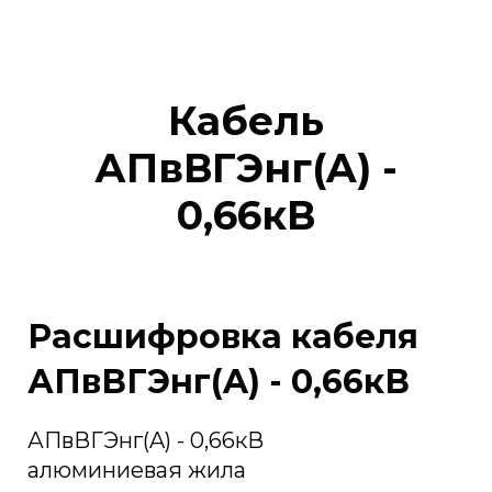
Кабель
АПвВГЭнг(A) -
0,66кВ
Расшифровка кабеля
АПвВГЭнг(A) - 0,66кВ
АПвВГЭнг(A) - 0,66кВ
алюминиевая жила