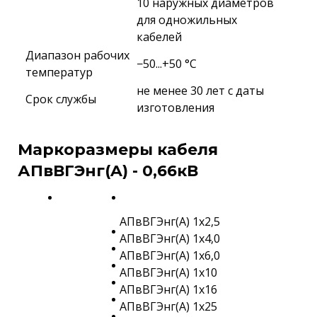
10 наружных диаметров
для одножильных
кабелей
Диапазон рабочих
−50...+50 °C
температур
не менее 30 лет с даты
Срок службы
изготовления
Маркоразмеры кабеля
АПвВГЭнг(A) - 0,66кВ
АПвВГЭнг(A) 1х2,5
АПвВГЭнг(A) 1х4,0
АПвВГЭнг(A) 1х6,0
АПвВГЭнг(A) 1х10
АПвВГЭнг(A) 1х16
АПвВГЭнг(A) 1х25