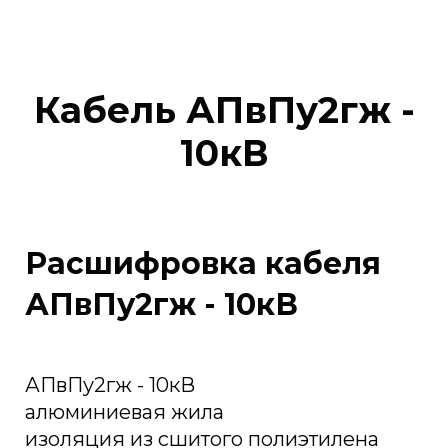
Кабель АПвПу2гж -
10кВ
Расшифровка кабеля
АПвПу2гж - 10кВ
АПвПу2гж - 10кВ
алюминиевая жила
изоляция из сшитого полиэтилена