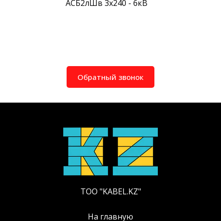
АСБ2лШв 3х240 - 6кВ
Обратный звонок
ТОО "KABEL.KZ"
На главную