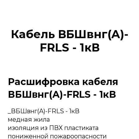
Кабель ВБШвнг(A)-
FRLS - 1кВ
Расшифровка кабеля
ВБШвнг(A)-FRLS - 1кВ
_ВБШвнг(A)-FRLS - 1кВ
медная жила
изоляция из ПВХ пластиката
пониженной пожароопасности