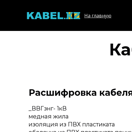
На главную
Ка
Расшифровка кабеля 
_ВВГзнг- 1кВ
медная жила
изоляция из ПВХ пластиката