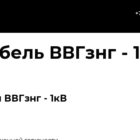
+
бель ВВГзнг - 
ВВГзнг - 1кВ