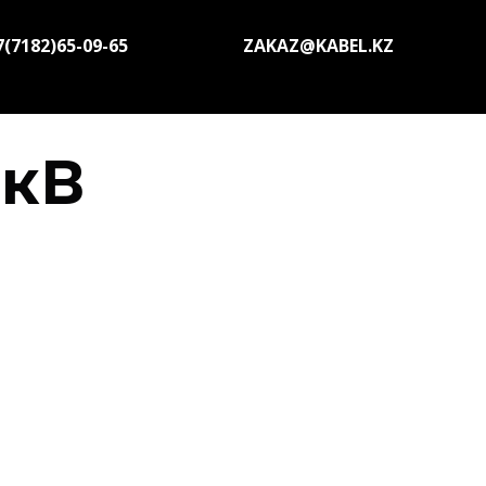
7(7182)65-09-65
ZAKAZ@KABEL.KZ
1кВ