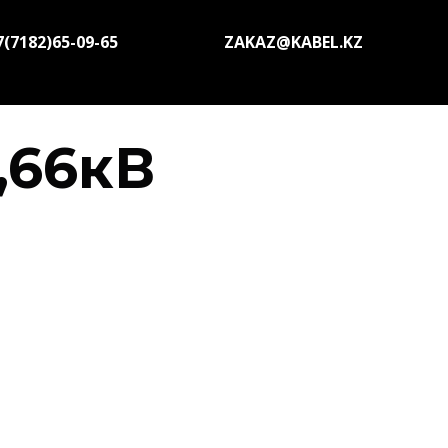
7(7182)65-09-65
ZAKAZ@KABEL.KZ
,66кВ