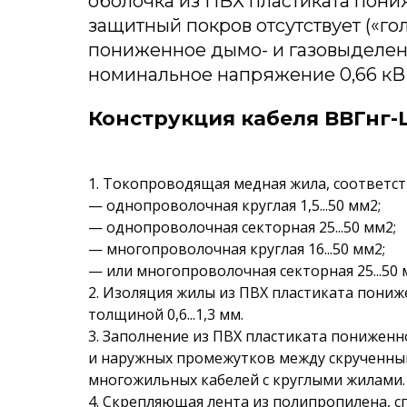
оболочка из ПВХ пластиката пон
защитный покров отсутствует («го
пониженное дымо- и газовыделен
номинальное напряжение 0,66 кВ
Конструкция кабеля ВВГнг-LS
1. Токопроводящая медная жила, соответств
— однопроволочная круглая 1,5...50 мм2;
— однопроволочная секторная 25...50 мм2;
— многопроволочная круглая 16...50 мм2;
— или многопроволочная секторная 25...50 
2. Изоляция жилы из ПВХ пластиката пон
толщиной 0,6...1,3 мм.
3. Заполнение из ПВХ пластиката понижен
и наружных промежутков между скрученн
многожильных кабелей с круглыми жилами.
4. Скрепляющая лента из полипропилена, 