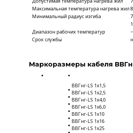
Допустимая температура нагрева жил
7
Максимальная температура нагрева жил
8
Минимальный радиус изгиба
7
Диапазон рабочих температур
−
Срок службы
н
Маркоразмеры кабеля ВВГнг-
ВВГнг-LS 1х1,5
ВВГнг-LS 1х2,5
ВВГнг-LS 1х4,0
ВВГнг-LS 1х6,0
ВВГнг-LS 1х10
ВВГнг-LS 1х16
ВВГнг-LS 1х25