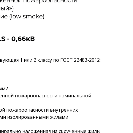
иженной пожароопасности
лый»)
ие (low smoke)
 - 0,66кВ
ующая 1 или 2 классу по ГОСТ 22483-2012:
мм2.
иженной пожароопасности номинальной
ной пожароопасности внутренних
ыми изолированными жилами
спирально наложенная на скрученные жилы