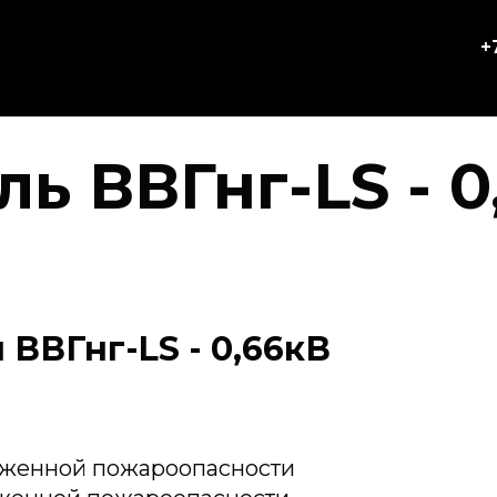
+
ль ВВГнг-LS - 0
ВВГнг-LS - 0,66кВ
иженной пожароопасности