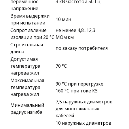
переменное
3 кВ частотой 50 Гц
напряжение
Время выдержки
10 мин
при испытании
Сопротивление
не менее 4,8...12,3
изоляции при 20 °С
МОм·км
Строительная
по заказу потребителя
длина
Допустимая
температура
70 °C
нагрева жил
Максимальная
90 °C при перегрузке,
температура
160 °C при токе КЗ
нагрева жил
7,5 наружных диаметров
Минимальный
для многожильных
радиус изгиба
кабелей
10 наружных диаметров