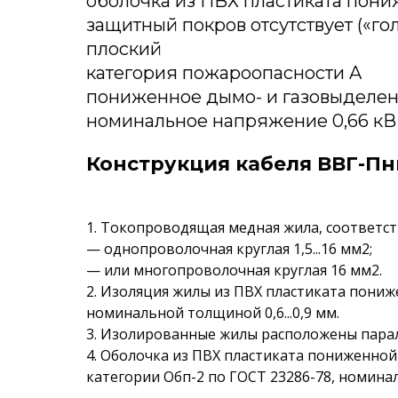
оболочка из ПВХ пластиката пон
защитный покров отсутствует («го
плоский
категория пожароопасности A
пониженное дымо- и газовыделен
номинальное напряжение 0,66 кВ
Конструкция кабеля ВВГ-Пнг(
1. Токопроводящая медная жила, соответств
— однопроволочная круглая 1,5...16 мм2;
— или многопроволочная круглая 16 мм2.
2. Изоляция жилы из ПВХ пластиката пони
номинальной толщиной 0,6...0,9 мм.
3. Изолированные жилы расположены парал
4. Оболочка из ПВХ пластиката пониженно
категории Обп-2 по ГОСТ 23286-78, номинал