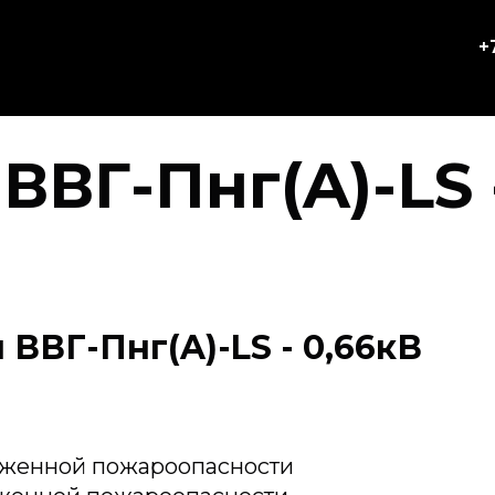
+
ВВГ-Пнг(A)-LS 
ВВГ-Пнг(A)-LS - 0,66кВ
иженной пожароопасности