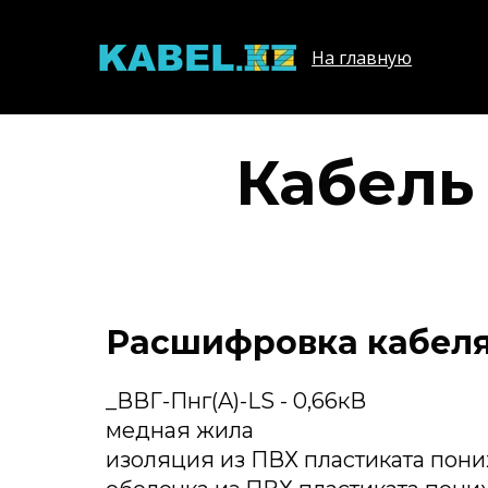
На главную
Кабель 
Расшифровка кабеля 
_ВВГ-Пнг(A)-LS - 0,66кВ
медная жила
изоляция из ПВХ пластиката пон