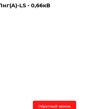
г(A)-LS - 0,66кВ
Обратный звонок