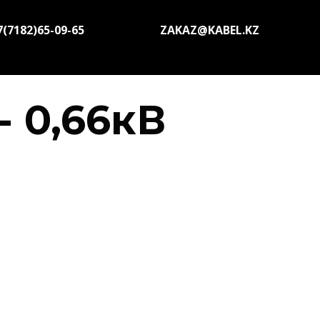
7(7182)65-09-65
ZAKAZ@KABEL.KZ
- 0,66кВ