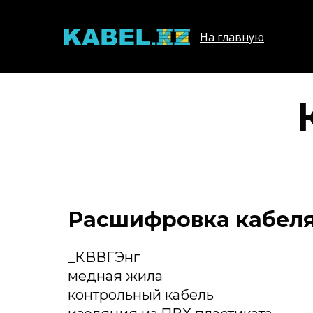
На главную
Расшифровка кабел
_КВВГЭнг
медная жила
контрольный кабель