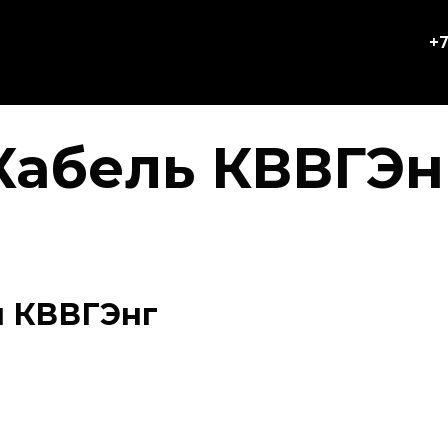
+7
Кабель КВВГЭн
я КВВГЭнг