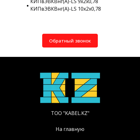
КИПвЭВКВнг(A)-LS 9х2х0,78
КИПвЭВКВнг(A)-LS 10х2х0,78
Обратный звонок
ТОО "KABEL.KZ"
На главную