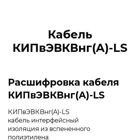
Кабель
КИПвЭВКВнг(A)-LS
Расшифровка кабеля
КИПвЭВКВнг(A)-LS
КИПвЭВКВнг(A)-LS
кабель интерфейсный
изоляция из вспененного
полиэтилена