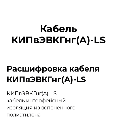
Кабель
КИПвЭВКГнг(A)-LS
Расшифровка кабеля
КИПвЭВКГнг(A)-LS
КИПвЭВКГнг(A)-LS
кабель интерфейсный
изоляция из вспененного
полиэтилена