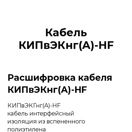
Кабель
КИПвЭКнг(A)-HF
Расшифровка кабеля
КИПвЭКнг(A)-HF
КИПвЭКГнг(A)-HF
кабель интерфейсный
изоляция из вспененного
полиэтилена