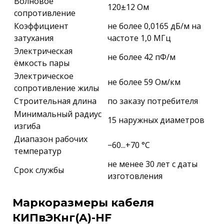
Волновое
120±12 Ом
сопротивление
Коэффициент
не более 0,0165 дБ/м на
затухания
частоте 1,0 МГц
Электрическая
не более 42 пФ/м
ёмкость пары
Электрическое
не более 59 Ом/км
сопротивление жилы
Строительная длина
по заказу потребителя
Минимальный радиус
15 наружных диаметров
изгиба
Диапазон рабочих
−60...+70 °C
температур
не менее 30 лет с даты
Срок службы
изготовления
Маркоразмеры кабеля
КИПвЭКнг(A)-HF