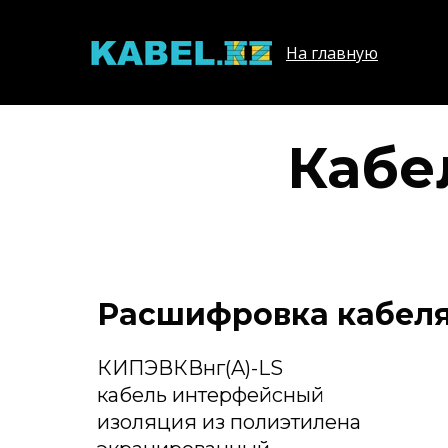
На главную
Кабе
Расшифровка кабеля
КИПЭВКВнг(A)-LS
кабель интерфейсный
изоляция из полиэтилена