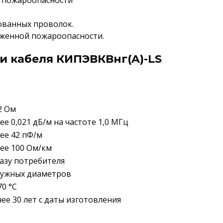
й пожароопасности
кованных проволок.
иженной пожароопасности.
и кабеля КИПЭВКВнг(A)-LS
2 Ом
ее 0,021 дБ/м на частоте 1,0 МГц
ее 42 пФ/м
лее 100 Ом/км
казу потребителя
ружных диаметров
70 °C
ее 30 лет с даты изготовления