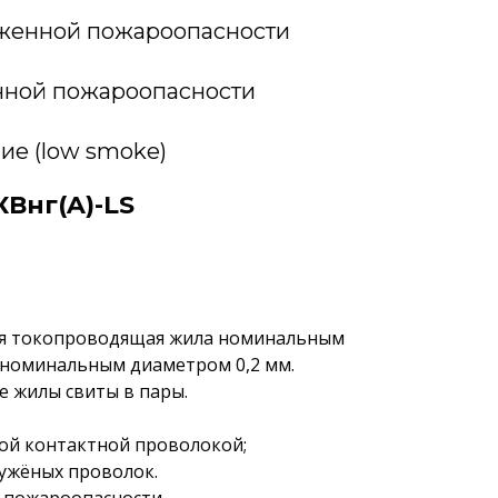
иженной пожароопасности
нной пожароопасности
ие (low smoke)
Внг(A)-LS
ная токопроводящая жила номинальным
к номинальным диаметром 0,2 мм.
е жилы свиты в пары.
ой контактной проволокой;
лужёных проволок.