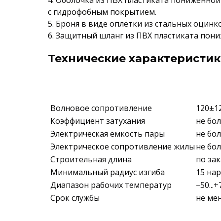
4. Оболочка из ПВХ пластиката пониженно
с гидрофобным покрытием.
5. Броня в виде оплётки из стальных оцин
6. Защитный шланг из ПВХ пластиката пон
Технические характеристик
Волновое сопротивление
120±1
Коэффициент затухания
не бол
Электрическая ёмкость пары
не бол
Электрическое сопротивление жилы
не бо
Строительная длина
по за
Минимальный радиус изгиба
15 на
Диапазон рабочих температур
−50...+
Срок службы
не мен