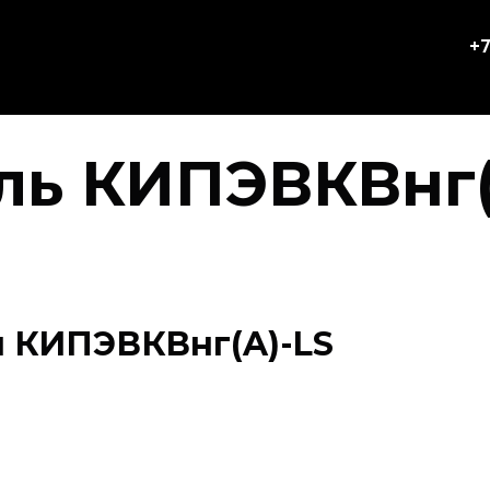
+7
ль КИПЭВКВнг(
 КИПЭВКВнг(A)-LS