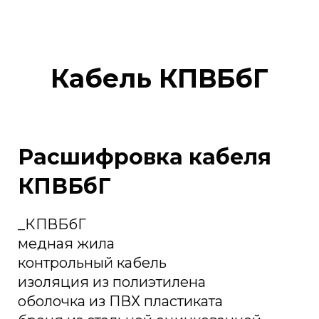
Кабель КПВБбГ
Расшифровка кабеля
КПВБбГ
_КПВБбГ
медная жила
контрольный кабель
изоляция из полиэтилена
оболочка из ПВХ пластиката