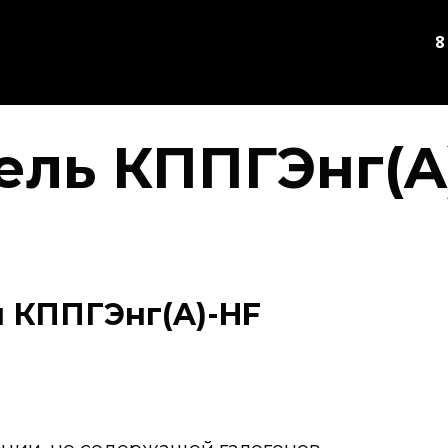
8
ель КППГЭнг(A
 КППГЭнг(A)-HF