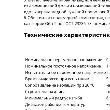
5. Металлический экран из медной ленты 
из алюминиевой фольги номинальной толщ
вдоль экрана медной лужёной проволокой ди
6. Оболочка из полимерной композиции, н
категории Обп-2 по ГОСТ 23286-78, номинал
Технические характеристик
Номинальное переменное напряжение
0
Номинальное постоянное напряжение
1
Испытательное переменное напряжение
2
Время выдержки при испытании
5
Сопротивление изоляции при 20 °С
н
Строительная длина
н
Минимальный радиус изгиба
6
Диапазон рабочих температур
−5