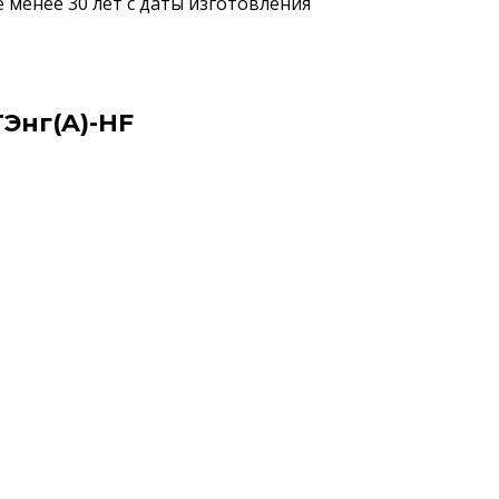
е менее 30 лет с даты изготовления
Энг(A)-HF