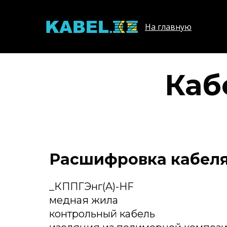
На главную
Каб
Расшифровка кабеля
_КППГЭнг(A)-HF
медная жила
контрольный кабель