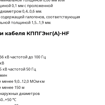
номинальной толщиной 0,06 мм или
иной 0,1 мм с проложенной
аметром 0,4...0,6 мм.
е содержащей галогенов, соответствующая
ьной толщиной 1,5...1,9 мм.
и кабеля КППГЭнг(A)-HF
,66 кВ частотой до 100 Гц
 кВ
,5 кВ частотой 50 Гц
 мин
е менее 9,0...12,0 МОм·км
е менее 150 м
 наружных диаметров
0...+50 °C