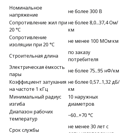
Номинальное
не более 300 В
напряжение
Сопротивление жил при
не более 8,0...37,4 Ом/
20 °С
км
Сопротивление
не менее 100 МОм·км
изоляции при 20 °С
по заказу
Строительная длина
потребителя
Электрическая ёмкость
не более 75...95 нФ/км
пары
Коэффициент затухания
не более 0,57...1,32 дБ/
на частоте 1 кГц
км
Минимальный радиус
10 наружных
изгиба
диаметров
Диапазон рабочих
−60...+70 °C
температур
не менее 30 лет с
Срок службы