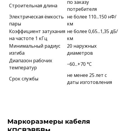
по заказу
Строительная длина
потребителя
Электрическая ёмкость
не более 110...150 нФ/
пары
км
Коэффициент затухания
не более 0,65...1,35 дБ/
на частоте 1 кГц
км
Минимальный радиус
20 наружных
изгиба
диаметров
Диапазон рабочих
−60...+70 °C
температур
не менее 25 лет с
Срок службы
даты изготовления
Маркоразмеры кабеля
КПСВЭВБВм