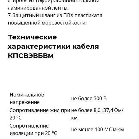
6. Броня из гофрированной стальной
ламинированной ленты.
7. Защитный шланг из ПВХ пластиката
повышенной морозостойкости.
Технические
характеристики кабеля
КПСВЭВБВм
Номинальное
не более 300 В
напряжение
Сопротивление жил при
не более 8,0...37,4 Ом/
20 °С
км
Сопротивление
не менее 100 МОм·км
изоляции при 20 °С