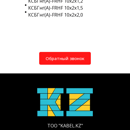
КСБГнг(A)-FRHF 10х2х1,2
КСБГнг(A)-FRHF 10х2х1,5
КСБГнг(A)-FRHF 10х2х2,0
Обратный звонок
ТОО "KABEL.KZ"