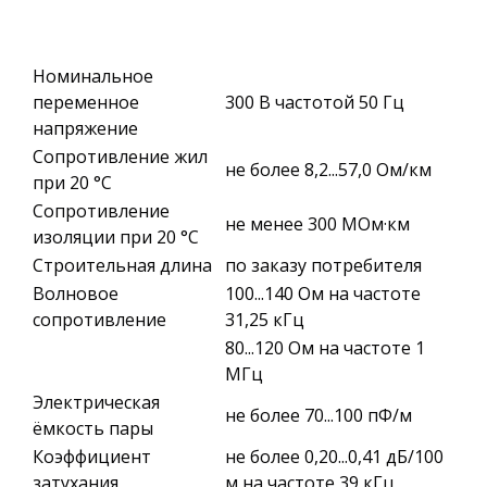
Номинальное
переменное
300 В частотой 50 Гц
напряжение
Сопротивление жил
не более 8,2...57,0 Ом/км
при 20 °С
Сопротивление
не менее 300 МОм·км
изоляции при 20 °С
Строительная длина
по заказу потребителя
Волновое
100...140 Ом на частоте
сопротивление
31,25 кГц
80...120 Ом на частоте 1
МГц
Электрическая
не более 70...100 пФ/м
ёмкость пары
Коэффициент
не более 0,20...0,41 дБ/100
затухания
м на частоте 39 кГц