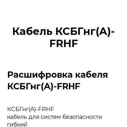
Кабель КСБГнг(A)-
FRHF
Расшифровка кабеля
КСБГнг(A)-FRHF
КСБГнг(A)-FRHF
кабель для систем безопасности
гибкий