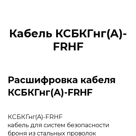
Кабель КСБКГнг(A)-
FRHF
Расшифровка кабеля
КСБКГнг(A)-FRHF
КСБКГнг(A)-FRHF
кабель для систем безопасности
броня из стальных проволок