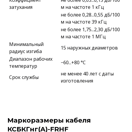
Коэффициент
не более 0,05...0,15 дБ/100
затухания
м на частоте 1 кГц
не более 0,28...0,55 дБ/100
м на частоте 39 кГц
не более 1,75...2,30 дБ/100
м на частоте 1 МГц
Минимальный
15 наружных диаметров
радиус изгиба
Диапазон рабочих
−60...+80 °C
температур
не менее 40 лет с даты
Срок службы
изготовления
Маркоразмеры кабеля
КСБКГнг(A)-FRHF