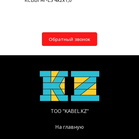
КСВВГнг-LS 4х2х1,0
Обратный звонок
ТОО "KABEL.KZ"
На главную