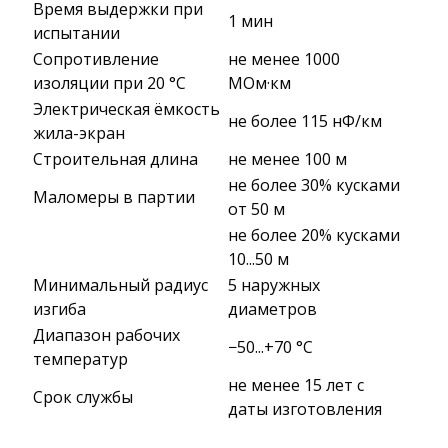
Время выдержки при
1 мин
испытании
Сопротивление
не менее 1000
изоляции при 20 °С
МОм·км
Электрическая ёмкость
не более 115 нФ/км
жила-экран
Строительная длина
не менее 100 м
не более 30% кусками
Маломеры в партии
от 50 м
не более 20% кусками
10...50 м
Минимальный радиус
5 наружных
изгиба
диаметров
Диапазон рабочих
−50...+70 °C
температур
не менее 15 лет с
Срок службы
даты изготовления