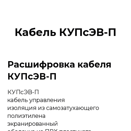
Кабель КУПсЭВ-П
Расшифровка кабеля
КУПсЭВ-П
КУПсЭВ-П
кабель управления
изоляция из самозатухающего
полиэтилена
экранированный