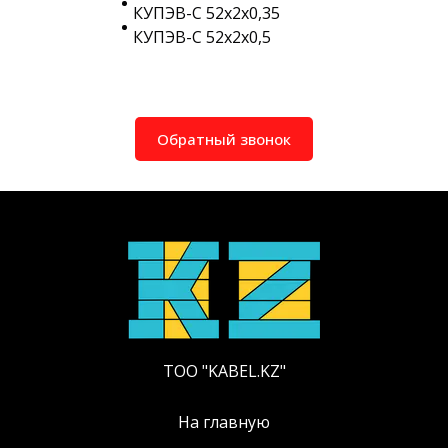
КУПЭВ-С 52х2х0,35
КУПЭВ-С 52х2х0,5
Обратный звонок
ТОО "KABEL.KZ"
На главную