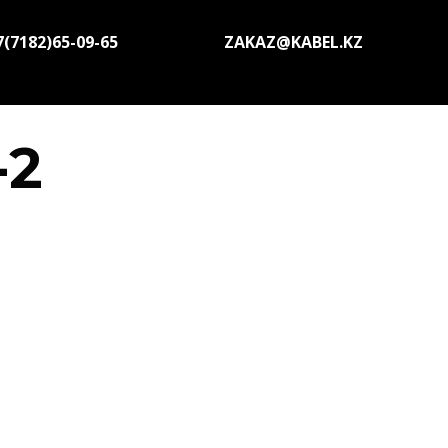
7(7182)65-09-65
ZAKAZ@KABEL.KZ
-2