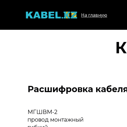
На главную
К
Расшифровка кабел
МГШВМ-2
провод монтажный