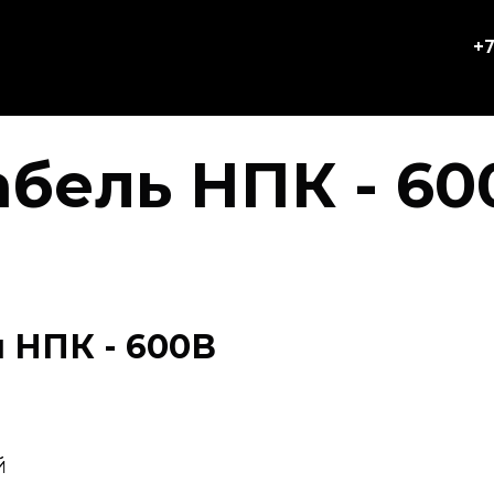
+7
абель НПК - 60
 НПК - 600В
й