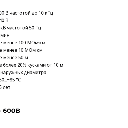
00 В частотой до 10 кГц
40 В
 кВ частотой 50 Гц
 мин
е менее 100 МОм·км
е менее 10 МОм·км
е менее 50 м
е более 20% кусками от 10 м
 наружных диаметра
50...+85 °C
5 лет
 600В