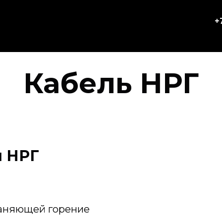
+
Кабель НРГ
я НРГ
раняющей горение