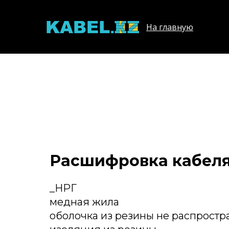
На главную
Расшифровка кабел
_НРГ
медная жила
оболочка из резины не распрост