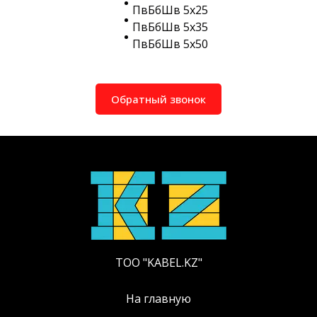
ПвБбШв 5х25
ПвБбШв 5х35
ПвБбШв 5х50
Обратный звонок
ТОО "KABEL.KZ"
На главную