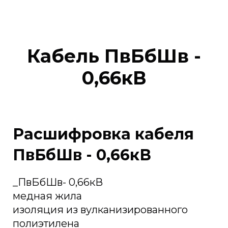
Кабель ПвБбШв -
0,66кВ
Расшифровка кабеля
ПвБбШв - 0,66кВ
_ПвБбШв- 0,66кВ
медная жила
изоляция из вулканизированного
полиэтилена