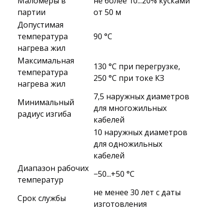
Маломеры в
не более 10...20% кусками
партии
от 50 м
Допустимая
температура
90 °C
нагрева жил
Максимальная
130 °C при перегрузке,
температура
250 °C при токе КЗ
нагрева жил
7,5 наружных диаметров
Минимальный
для многожильных
радиус изгиба
кабелей
10 наружных диаметров
для одножильных
кабелей
Диапазон рабочих
−50...+50 °C
температур
не менее 30 лет с даты
Срок службы
изготовления