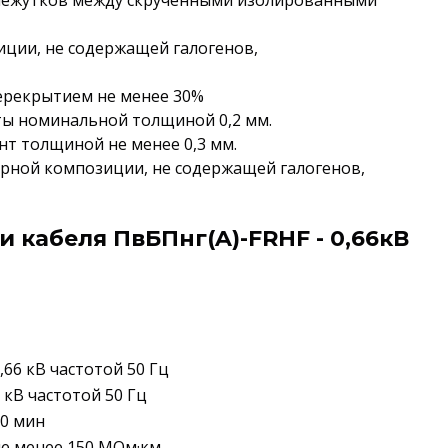
омежутков между скрученными изолированными
иции, не содержащей галогенов,
перекрытием не менее 30%
ты номинальной толщиной 0,2 мм.
нт толщиной не менее 0,3 мм.
рной композиции, не содержащей галогенов,
 кабеля ПвБПнг(A)-FRHF - 0,66кВ
,66 кВ частотой 50 Гц
 кВ частотой 50 Гц
0 мин
е менее 150 МОм·км