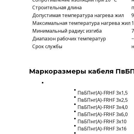
Строительная длина
п
Допустимая температура нагрева жил
9
Максимальная температура нагрева жил
1
Минимальный радиус изгиба
7
Диапазон рабочих температур
−
Срок службы
н
Маркоразмеры кабеля ПвБПн
ПвБПнг(A)-FRHF 3х1,5
ПвБПнг(A)-FRHF 3х2,5
ПвБПнг(A)-FRHF 3х4,0
ПвБПнг(A)-FRHF 3х6,0
ПвБПнг(A)-FRHF 3х10
ПвБПнг(A)-FRHF 3х16