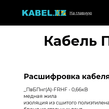
На главную
Кабель П
Расшифровка кабеля 
_ПвБПнг(A)-FRHF - 0,66кВ
медная жила
изоляция из сшитого полиэтилен