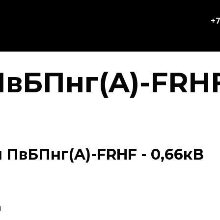
+7
вБПнг(A)-FRHF
ПвБПнг(A)-FRHF - 0,66кВ
а