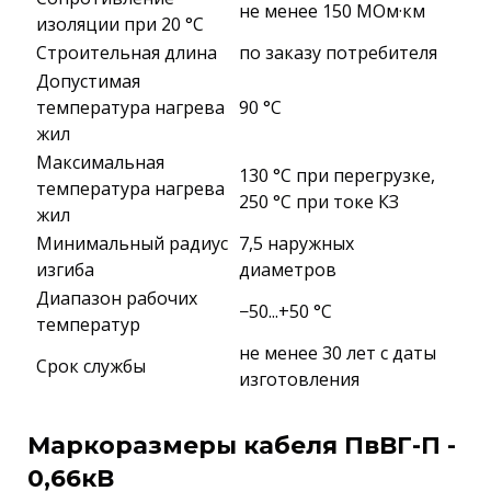
не менее 150 МОм·км
изоляции при 20 °С
Строительная длина
по заказу потребителя
Допустимая
температура нагрева
90 °C
жил
Максимальная
130 °C при перегрузке,
температура нагрева
250 °C при токе КЗ
жил
Минимальный радиус
7,5 наружных
изгиба
диаметров
Диапазон рабочих
−50...+50 °C
температур
не менее 30 лет с даты
Срок службы
изготовления
Маркоразмеры кабеля ПвВГ-П -
0,66кВ