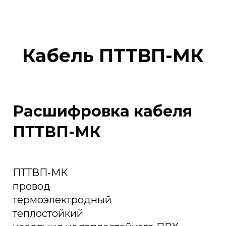
Кабель ПТТВП-МК
Расшифровка кабеля
ПТТВП-МК
ПТТВП-МК
провод
термоэлектродный
теплостойкий