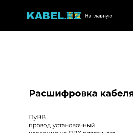
На главную
Расшифровка кабел
ПуВВ
провод установочный