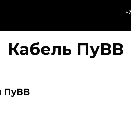
+7
Кабель ПуВВ
я ПуВВ