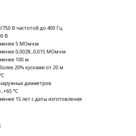
/750 В частотой до 400 Гц
00 В
 менее 5 МОм·км
менее 0,0028...0,015 МОм·км
 менее 100 м
более 20% кусками от 20 м
°C
 наружных диаметров
...+65 °C
 менее 15 лет с даты изготовления
В