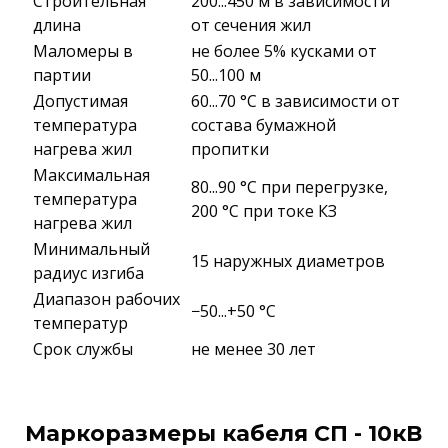
Строительная
200...450 м в зависимости
длина
от сечения жил
Маломеры в
не более 5% кусками от
партии
50...100 м
Допустимая
60...70 °C в зависимости от
температура
состава бумажной
нагрева жил
пропитки
Максимальная
80...90 °C при перегрузке,
температура
200 °C при токе КЗ
нагрева жил
Минимальный
15 наружных диаметров
радиус изгиба
Диапазон рабочих
−50...+50 °C
температур
Срок службы
не менее 30 лет
Маркоразмеры кабеля СП - 10кВ