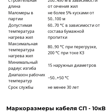
Строительная
200...450 м в зависимости
длина
от сечения жил
Маломеры в
не более 5% кусками от
партии
50...100 м
Допустимая
60...70 °C в зависимости от
температура
состава бумажной
нагрева жил
пропитки
Максимальная
80...90 °C при перегрузке,
температура
200 °C при токе КЗ
нагрева жил
Минимальный
15 наружных диаметров
радиус изгиба
Диапазон рабочих
−50...+50 °C
температур
Срок службы
не менее 30 лет
Маркоразмеры кабеля СП - 10кВ