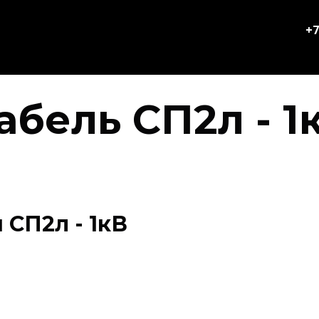
+7
абель СП2л - 1
СП2л - 1кВ