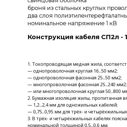
свинцовая оболочка
броня из стальных круглых прово
два слоя полиэтилентерефталатны
номинальное напряжение 1 кВ
Конструкция кабеля СП2л - 
1. Токопроводящая медная жила, соответств
— однопроволочная круглая 16...50 мм2;
— однопроволочная фасонная 25...50 мм2;
— многопроволочная фасонная 25...240 мм2;
— или многопроволочная круглая 50...800 
2. Бумажная изоляция жилы, пропитанная 
— 1,2...2,4 мм для одножильных кабелей;
— 0,75...0,95 мм для трёх- и четырёхжильных
3. В трёх- и четырёхжильных кабелях поясн
номинальной толщиной 0,5...0,6 мм.