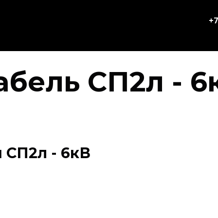
+7
абель СП2л - 6
 СП2л - 6кВ