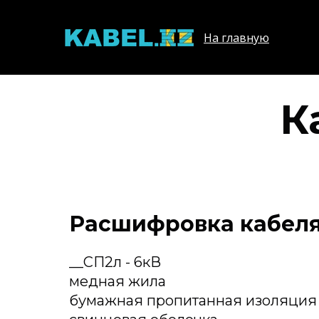
На главную
К
Расшифровка кабеля
__СП2л - 6кВ
медная жила
бумажная пропитанная изоляция