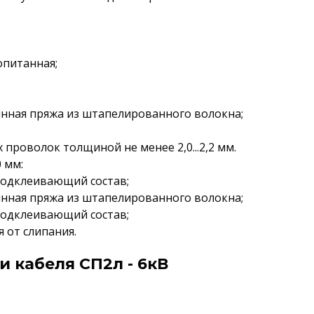
опитанная;
янная пряжа из штапелированного волокна;
 проволок толщиной не менее 2,0...2,2 мм.
 мм:
подклеивающий состав;
янная пряжа из штапелированного волокна;
подклеивающий состав;
 от слипания.
 кабеля СП2л - 6кВ