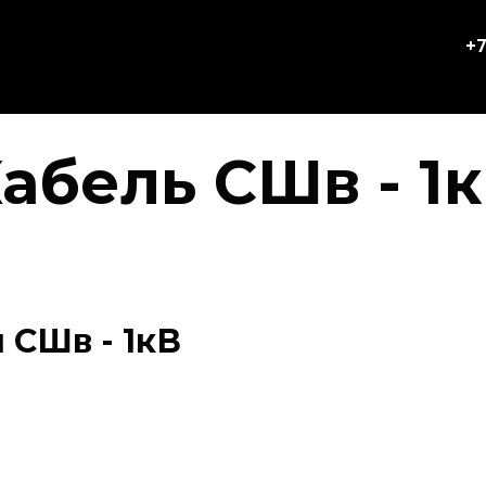
+7
абель СШв - 1
 СШв - 1кВ