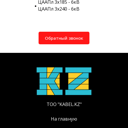
ЦААПл 3х185 - 6кВ
ЦААПл 3х240 - 6кВ
Обратный звонок
ТОО "KABEL.KZ"
На главную