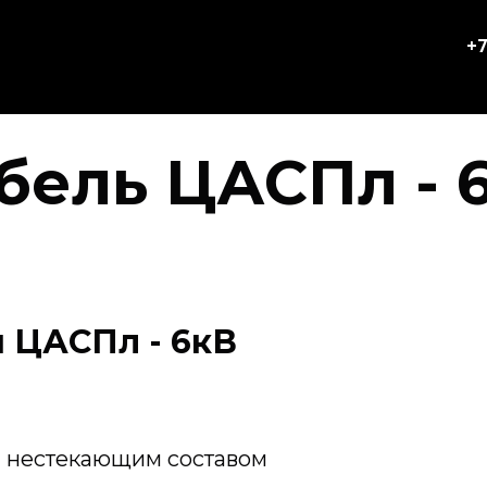
+7
бель ЦАСПл - 
 ЦАСПл - 6кВ
я нестекающим составом