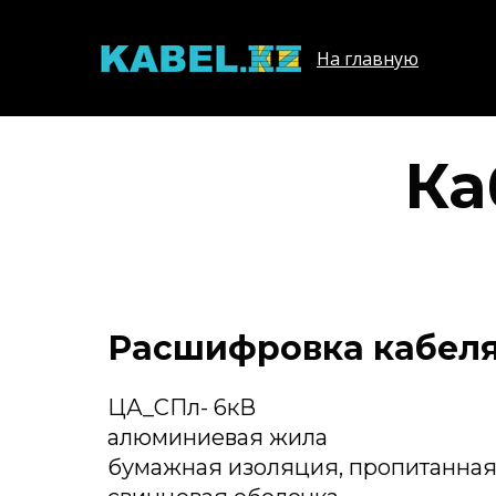
На главную
Ка
Расшифровка кабеля
ЦА_СПл- 6кВ
алюминиевая жила
бумажная изоляция, пропитанна