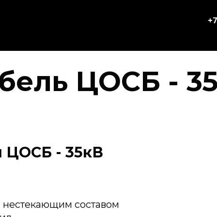
+7
бель ЦОСБ - 3
 ЦОСБ - 35кВ
я нестекающим составом