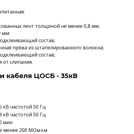
опитанная;
кованных лент толщиной не менее 0,8 мм.
 мм:
подклеивающий состав;
янная пряжа из штапелированного волокна;
подклеивающий состав;
 от слипания.
и кабеля ЦОСБ - 35кВ
5 кВ частотой 50 Гц
8 кВ частотой 50 Гц
0 мин
е менее 200 МОм·км