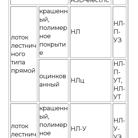
ASD-electric
крашенн
ый,
НЛ-
полимер
НЛ
П-
ное
лоток
УЗ
покрыти
лестнич
е
ного
типа
НЛ-
прямой
П-
оцинков
НЛц
УТ,
анный
НЛ-
УТ
крашенн
ый,
НЛ-
полимер
лоток
НЛ-У
У-
ное
лестнич
УЗ