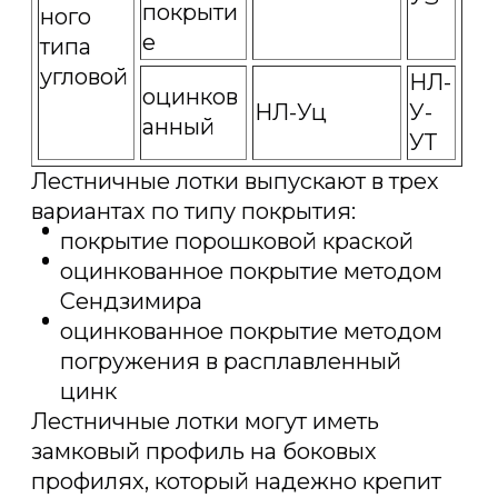
покрыти
ного
е
типа
угловой
НЛ-
оцинков
НЛ-Уц
У-
анный
УТ
Лестничные лотки выпускают в трех
вариантах по типу покрытия:
покрытие порошковой краской
оцинкованное покрытие методом
Сендзимира
оцинкованное покрытие методом
погружения в расплавленный
цинк
Лестничные лотки могут иметь
замковый профиль на боковых
профилях, который надежно крепит