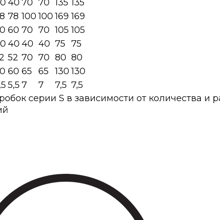
0
40
70
70
135
135
8
78
100
100
169
169
0
60
70
70
105
105
0
40
40
40
75
75
2
52
70
70
80
80
0
60
65
65
130
130
,5
5,5
7
7
7,5
7,5
обок серии S в зависимости от количества и 
ий