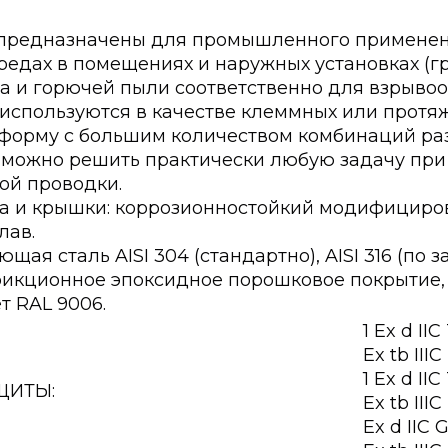
 предназначены для промышленного применен
едах в помещениях и наружных установках (гру
 и горючей пыли соответственно для взрывоопа
используются в качестве клеммных или протяж
форму с большим количеством комбинаций ра
 можно решить практически любую задачу пр
ой проводки.
а и крышки: коррозионностойкий модифициро
лав.
ая сталь AISI 304 (стандартно), AISI 316 (по за
рикционное эпоксидное порошковое покрытие,
т RAL 9006.
1 Ex d II
Ex tb III
1 Ex d II
ЩИТЫ:
Ex tb III
Ex d IIC 