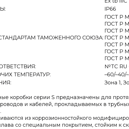
Ex tb III
Ы:
IP66
ГОСТ Р М
ГОСТ Р М
ГОСТ Р М
СТАНДАРТАМ ТАМОЖЕННОГО СОЮЗА:
ГОСТ Р М
ГОСТ Р М
ГОСТ Р М
ГОСТ Р М
ОТВЕТСТВИЯ:
№TC RU C
ЧИХ ТЕМПЕРАТУР:
–60/–40/–
НИЯ:
Зона 1, З
е коробки серии S предназначены для прот
проводов и кабелей, прокладываемых в трубны
.
ливаются из коррозионностойкого модифицир
лава со специальным покрытием, стойким к 