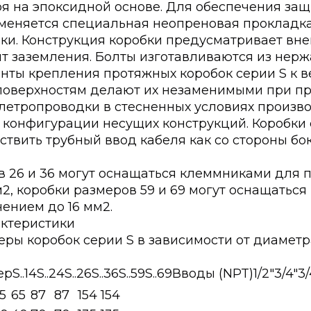
оя на эпоксидной основе. Для обеспечения за
меняется специальная неопреновая прокладк
бки. Конструкция коробки предусматривает вн
лт заземления. Болты изготавливаются из нер
нты крепления протяжных коробок серии S к в
поверхностям делают их незаменимыми при п
элетропроводки в стесненных условиях произв
 конфигурации несущих конструкций. Коробки 
твить трубный ввод кабеля как со стороны бок
в 26 и 36 могут оснащаться клеммниками для 
2, коробки размеров 59 и 69 могут оснащатьс
ением до 16 мм2.
актеристики
еры коробок серии S в зависимости от диамет
.14S..24S..26S..36S..59S..69Вводы (NPT)1/2″3/4″3/4″
5
65
87
87
154
154