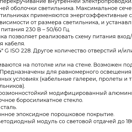
 перекручивание внутренней электропроводки.
ней оболочки светильника. Макcимальное сеч
светильниках применяются энергоэффективные
висимости от размера светильника, и устанавл
итания 230 В – 50/60 Гц.
ка позволяет реализовать схему питания вход
я кабеля.
4″ G ISO 228. Другое количество отверстий и/и
ваются на потолке или на стене. Возможен по
 Предназначены для равномерного освещени
ных условиях (кабельные галереи, пролеты и т
льников).
розионностойкий модифицированный алюмини
очное боросиликатное стекло.
сталь.
онное эпоксидное порошковое покрытие.
ветодиодный модуль со световой отдачей до 18