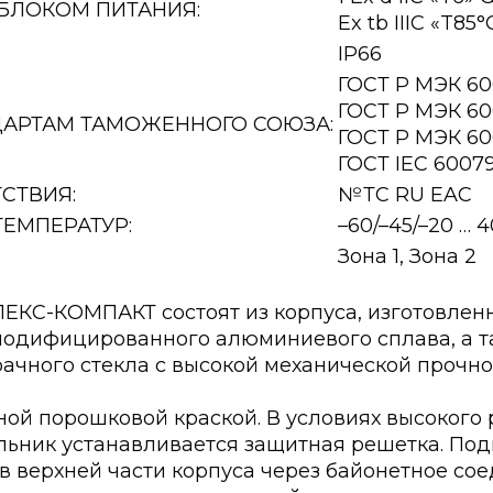
БЛОКОМ ПИТАНИЯ:
Ex tb IIIC «T85
IP66
ГОСТ Р МЭК 60
ГОСТ Р МЭК 60
ДАРТАМ ТАМОЖЕННОГО СОЮЗА:
ГОСТ Р МЭК 60
ГОСТ IEC 60079
СТВИЯ:
№ТС RU EAC
ЕМПЕРАТУР:
–60/–45/–20 … 4
Зона 1, Зона 2
ЕКС-КОМПАКТ состоят из корпуса, изготовленн
модифицированного алюминиевого сплава, а т
рачного стекла с высокой механической прочн
ой порошковой краской. В условиях высокого 
льник устанавливается защитная решетка. По
в верхней части корпуса через байонетное со