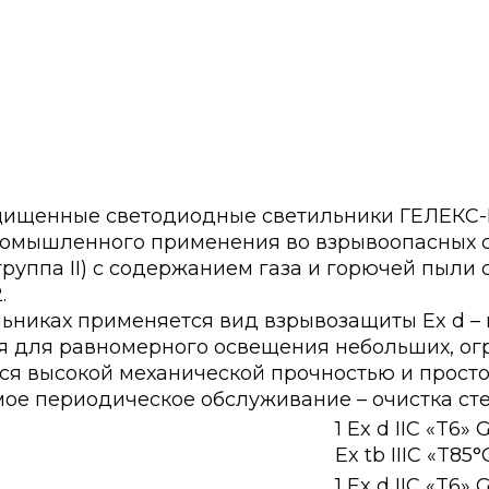
щищенные светодиодные светильники ГЕЛЕК
омышленного применения во взрывоопасных с
группа II) с содержанием газа и горючей пыли 
.
льниках применяется вид взрывозащиты Ex d 
ся для равномерного освещения небольших, о
ся высокой механической прочностью и прост
ое периодическое обслуживание – очистка сте
1 Ex d IIС «T6» 
Ex tb IIIC «T85
1 Ex d IIС «T6» 