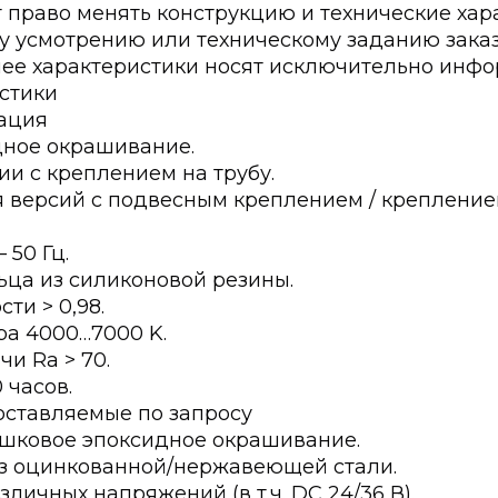
т право менять конструкцию и технические хар
у усмотрению или техническому заданию заказ
лее характеристики носят исключительно инфо
стики
ация
ное окрашивание.
ии с креплением на трубу.
для версий с подвесным креплением / крепление
 50 Гц.
ца из силиконовой резины.
и > 0,98.
ра 4000…7000 K.
и Ra > 70.
 часов.
оставляемые по запросу
шковое эпоксидное окрашивание.
з оцинкованной/нержавеющей стали.
личных напряжений (в т.ч. DC 24/36 В).