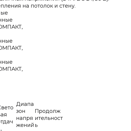
ления на потолок и стену.
ные
Диапа
Свето
зон
Продолж
вая
напря
ительност
отдач
жений
ь
,