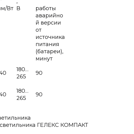
,
лм/Вт
В
работы
аварийно
й версии
от
источника
питания
(батареи),
минут
180…
140
90
265
180…
140
90
265
ветильника